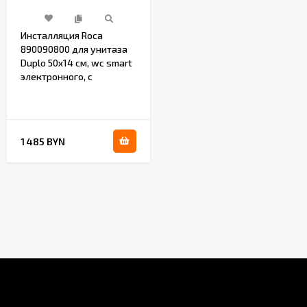
Инсталляция Roca
890090800 для унитаза
Duplo 50х14 см, wc smart
электронного, с
функцией биде, без
кнопки
1 485 BYN