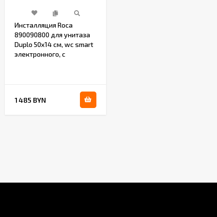
Инсталляция Roca
890090800 для унитаза
Duplo 50х14 см, wc smart
электронного, с
функцией биде, без
кнопки
1 485 BYN