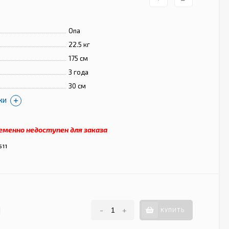
Ona
22.5 кг
175 см
3 года
30 см
КИ
еменно недоступен для заказа
511
N
-
+
КУПИТЬ