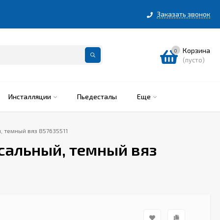
Заказать звонок
Корзина
0
(пусто)
Инсталляции
Пьедесталы
Еще
, темный вяз 857635511
сальный, темный вяз