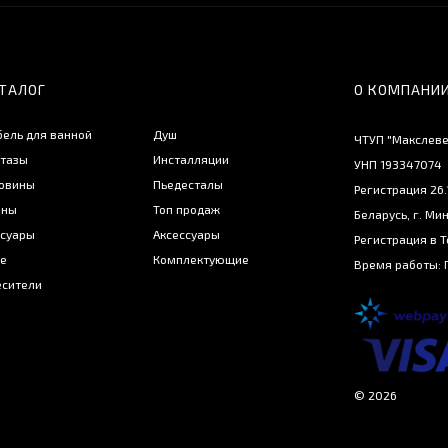
ТАЛОГ
О КОМПАНИ
ель для ванной
Душ
ЧТУП "Макслев
тазы
Инсталляции
УНП 193347074
овины
Пьедесталы
Регистрация 26
нны
Топ продаж
Беларусь, г. Мин
суары
Аксессуары
Регистрация в 
е
Комплектующие
Время работы: 
сители
© 2026