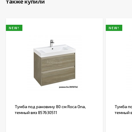
также купили
NEW!
NEW!
Тумба под раковину 80 см Roca Ona,
Тумба по
темный вяз 857630511
темный в