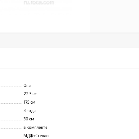
Ona
22.5 кг
175 см
3 года
30 см
в комплекте
МДФ+Стекло